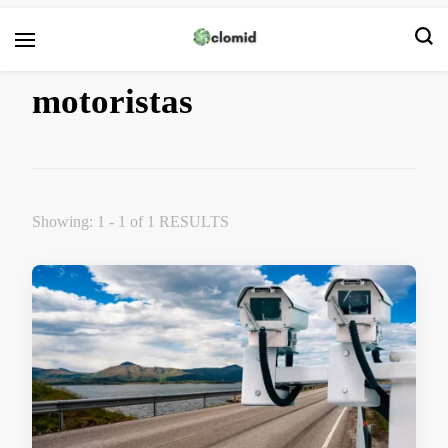
Кломид
motoristas
Showing: 1 - 1 of 1 RESULTS