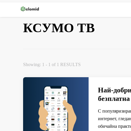
Кломид
КСУМО ТВ
Showing: 1 - 1 of 1 RESULTS
Най-добри
безплатна
С популяризиран
интернет, гледа
обичайна практи