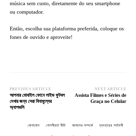
música sem custo, diretamente do seu smartphone
ou computador.
Então, escolha sua plataforma preferida, coloque os
fones de ouvido e aproveite!
PREVIOUS ARTICLE
NEXT ARTICLE
Post
আপনার মোবাইল ফোনে লাইভ ফুটবল
Assista Filmes e Séries de
Navigation
দেখার জন্য সেরা বিনামূল্যের
Graça no Celular
অ্যাপগুলি
যোগাযোগ
গোপনীয়তা নীতি
আমাদের সম্পর্কে
ব্যবহারের শর্তাবলী