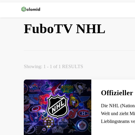
Clomid
FuboTV NHL
Showing: 1 - 1 of 1 RESULTS
Offiziell
Die NHL (Nationa
Welt und zieht Mi
Lieblingsteams v