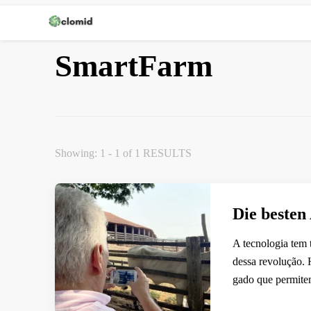
Clomid
SmartFarm
Showing: 1 - 1 of 1 RESULTS
Die beste
A tecnologia tem 
dessa revolução. 
gado que permite