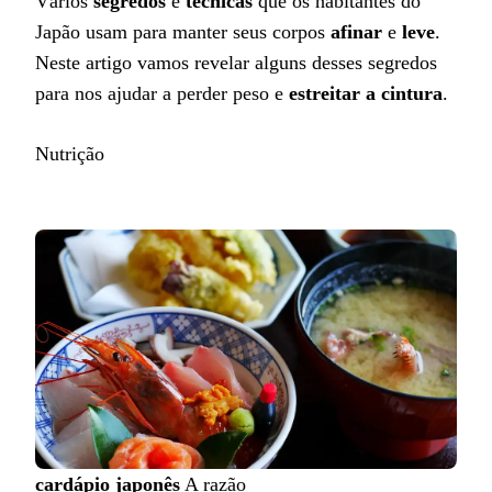
Vários
segredos
e
técnicas
que os habitantes do
Japão usam para manter seus corpos
afinar
e
leve
.
Neste artigo vamos revelar alguns desses segredos
para nos ajudar a perder peso e
estreitar a cintura
.
Nutrição
cardápio japonês
A razão