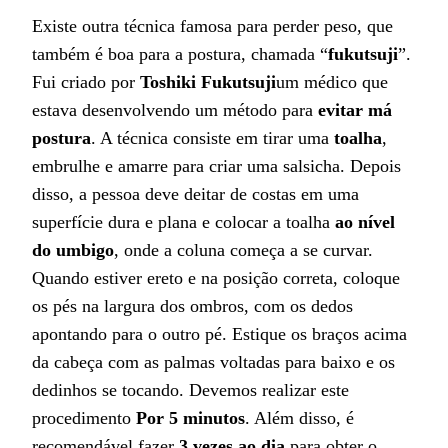
Existe outra técnica famosa para perder peso, que
também é boa para a postura, chamada “
fukutsuji
”.
Fui criado por
Toshiki Fukutsuji
um médico que
estava desenvolvendo um método para
evitar má
postura
. A técnica consiste em tirar uma
toalha
,
embrulhe e amarre para criar uma salsicha. Depois
disso, a pessoa deve deitar de costas em uma
superfície dura e plana e colocar a toalha
ao nível
do umbigo
, onde a coluna começa a se curvar.
Quando estiver ereto e na posição correta, coloque
os pés na largura dos ombros, com os dedos
apontando para o outro pé. Estique os braços acima
da cabeça com as palmas voltadas para baixo e os
dedinhos se tocando. Devemos realizar este
procedimento
Por 5 minutos
. Além disso, é
recomendável fazer
3 vezes ao dia
para obter o