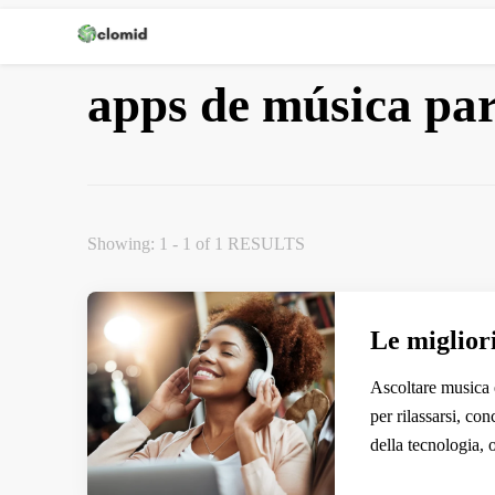
Clomid
apps de música pa
Showing: 1 - 1 of 1 RESULTS
Le miglior
Ascoltare musica è
per rilassarsi, co
della tecnologia, 