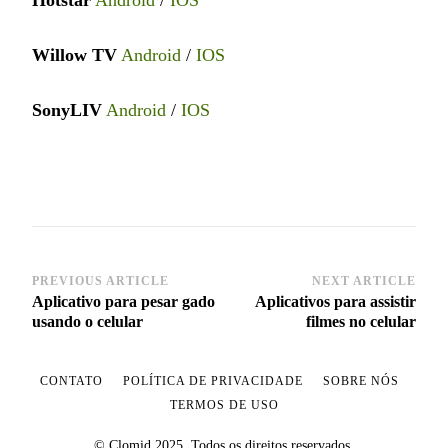
Willow TV
Android
/
IOS
SonyLIV
Android
/
IOS
PREVIOUS ARTICLE
NEXT ARTICLE
Post
Aplicativo para pesar gado
Aplicativos para assistir
Navigation
usando o celular
filmes no celular
CONTATO
POLÍTICA DE PRIVACIDADE
SOBRE NÓS
TERMOS DE USO
© Clomid 2025. Todos os direitos reservados.