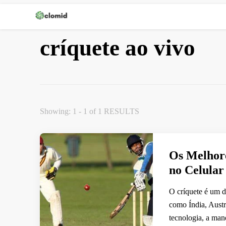
Clomid
críquete ao vivo
Showing: 1 - 1 of 1 RESULTS
Os Melhore
no Celular
O críquete é um d
como Índia, Austr
tecnologia, a ma