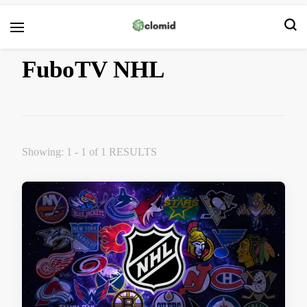
Clomid
FuboTV NHL
Showing: 1 - 1 of 1 RESULTS