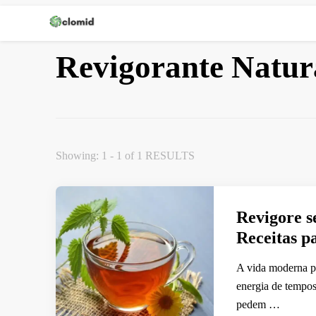
Clomid
Revigorante Natur
Showing: 1 - 1 of 1 RESULTS
Revigore s
Receitas 
A vida moderna po
energia de tempo
pedem …