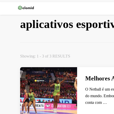
Clomid
aplicativos esporti
Showing: 1 - 3 of 3 RESULTS
Melhores A
O Netball é um es
do mundo. Embora 
conta com …