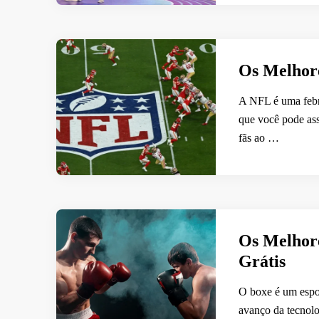
Os Melhore
A NFL é uma febre
que você pode ass
fãs ao …
Os Melhore
Grátis
O boxe é um espor
avanço da tecnolo