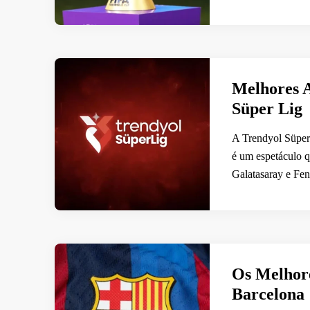
Melhores A
Süper Lig
A Trendyol Süper
é um espetáculo q
Galatasaray e Fe
Os Melhore
Barcelona