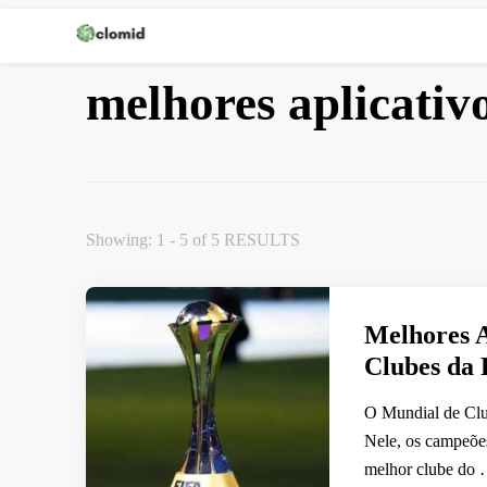
Clomid
melhores aplicativo
Showing: 1 - 5 of 5 RESULTS
Melhores A
Clubes da
O Mundial de Clu
Nele, os campeões
melhor clube do