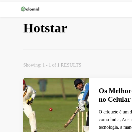
Clomid
Hotstar
Showing: 1 - 1 of 1 RESULTS
Os Melhore
no Celular
O críquete é um d
como Índia, Austr
tecnologia, a ma