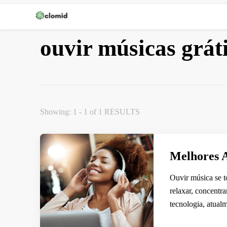
Clomid
ouvir músicas grát
Showing: 1 - 1 of 1 RESULTS
Melhores A
Ouvir música se to
relaxar, concentr
tecnologia, atua