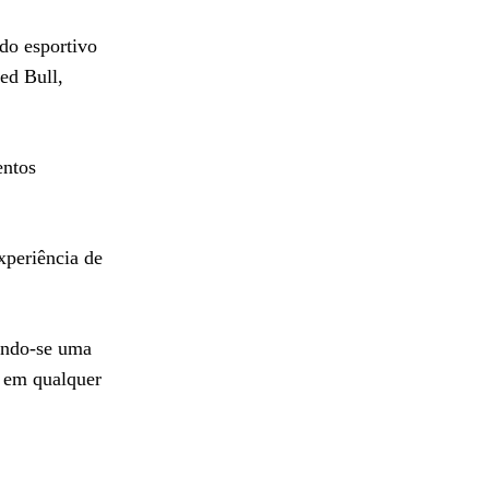
do esportivo
ed Bull,
entos
xperiência de
ando-se uma
l em qualquer