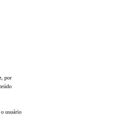
e
, por
nteúdo
o usuário