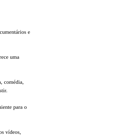
ocumentários e
erece uma
a, comédia,
tir.
niente para o
os vídeos,