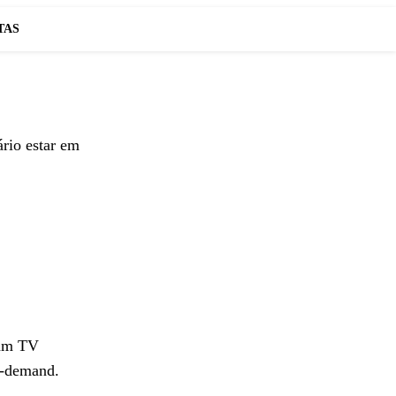
TAS
ário estar em
tam TV
n-demand.